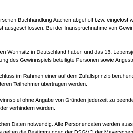
schen Buchhandlung Aachen abgeholt bzw. eingelöst we
 ist ausgeschlossen. Bei der Inanspruchnahme von Gewin
hren Wohnsitz in Deutschland haben und das 16. Lebensj
zung des Gewinnspiels beteiligte Personen sowie Anges
schluss im Rahmen einer auf dem Zufallsprinzip beruhen
deren Teilnehmer übertragen werden.
ewinnspiel ohne Angabe von Gründen jederzeit zu beenden
der verhindern würden.
chen Daten notwendig. Alle Personendaten werden aussc
t. Es gelten die Bestimmungen der DSGVO der Mayersc